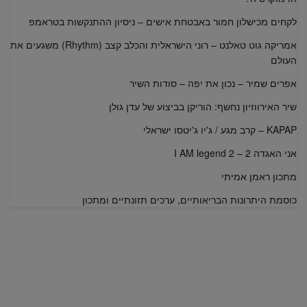
לקחים מכישלון חמור באבטחת אישים – ניסיון ההתנקשות בטראמפ
אמריקה גוט טאלנט – רוני הישראלית והכלב קצב (Rhythm) משגעים את
העולם
אפרים שמיר – נכון את יפה – סודות השיר
שיר האירווזיון נחשף: הוריקן בביצוע של עדן גולן
KAPAP – קרב מגע / ג'יו ג'יטסו ישראלי
אני האגדה 2 – I AM legend 2
מתכון ראמן אמיתי
כוסמת היתרונות הבריאותיים, ערכים תזונתיים ומתכון