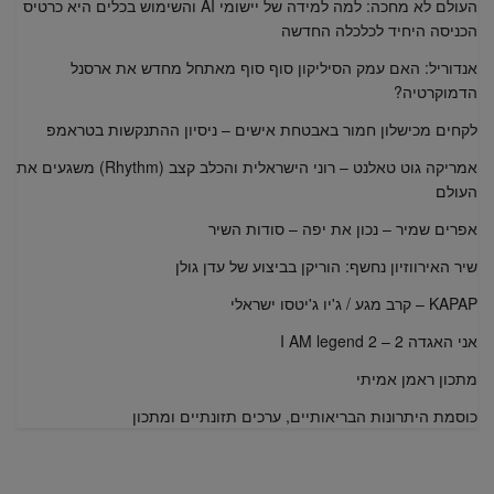
העולם לא מחכה: למה למידה של יישומי AI והשימוש בכלים היא כרטיס
הכניסה היחיד לכלכלה החדשה
אנדוריל: האם עמק הסיליקון סוף סוף מאתחל מחדש את ארסנל
הדמוקרטיה?
לקחים מכישלון חמור באבטחת אישים – ניסיון ההתנקשות בטראמפ
אמריקה גוט טאלנט – רוני הישראלית והכלב קצב (Rhythm) משגעים את
העולם
אפרים שמיר – נכון את יפה – סודות השיר
שיר האירווזיון נחשף: הוריקן בביצוע של עדן גולן
KAPAP – קרב מגע / ג'יו ג'יטסו ישראלי
אני האגדה 2 – I AM legend 2
מתכון ראמן אמיתי
כוסמת היתרונות הבריאותיים, ערכים תזונתיים ומתכון