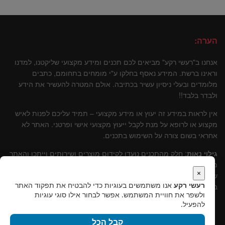
הערה:
אנחנו ב"רעשי רקע" מביאים לכם תכנים ומידע מקצועי שליקטנו, למדנו
וראינו ברשת. המידע נאסף בחלקו ע"י מומחים בתחומם, כתבים
מלומדים ובעלי ניסיון עשיר בכתיבה. אולם המטרה להעשיר את הידע
ולבדר בלבד!!
אין לראות במידע זה יעוץ או מידע מקצועי – תמיד עליכם לפנות לאיש
מקצוע או לרופא על מנת לקבל ייעוץ מקצועי אישי ופרטני. האתר לא
אחראי בשום צורה על השימוש בתכנים.
גילוי נאות
: חלק מהתכנים נועדו לקידום מוצרים ושירותים וייתכן והאתר
מקבל עליהם עמלות שונות. אולם, נבהיר, שתמיד עומדת מולנו טובתו
×
של הקורא ולכן תמיד נמליץ על שירותים ומוצרים שלדעתינו עומדים
רעשי רקע
אנו משתמשים בעוגיות כדי להבטיח את תפקוד האתר
בסטנרט איכותי וקידומם יכול להוות תרומה לקוראים.
ולשפר את חוויית המשתמש. אפשר לבחור אילו סוגי עוגיות
להפעיל.
קבל הכל