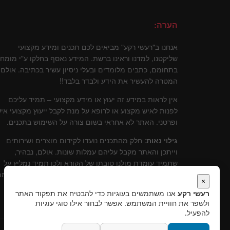
הערה:
אנחנו ב"רעשי רקע" מביאים לכם תכנים ומידע מקצועי
שליקטנו, למדנו וראינו ברשת. המידע נאסף בחלקו ע"י מומח
בתחומם, כתבים מלומדים ובעלי ניסיון עשיר בכתיבה. אולם
המטרה להעשיר את הידע ולבדר בלבד!!
אין לראות במידע זה יעוץ או מידע מקצועי – תמיד עליכם
לפנות לאיש מקצוע או לרופא על מנת לקבל ייעוץ מקצועי איש
ופרטני. האתר לא אחראי בשום צורה על השימוש בתכנים.
גילוי נאות
: חלק מהתכנים נועדו לקידום מוצרים ושירותים
וייתכן והאתר מקבל עליהם עמלות שונות. אולם, נבהיר,
שתמיד עומדת מולנו טובתו של הקורא ולכן תמיד נמליץ על
שירותים ומוצרים שלדעתינו עומדים בסטנרט איכותי וקידומ
×
יכול להוות תרומה לקוראים.
רעשי רקע
אנו משתמשים בעוגיות כדי להבטיח את תפקוד האתר
ולשפר את חוויית המשתמש. אפשר לבחור אילו סוגי עוגיות
להפעיל.