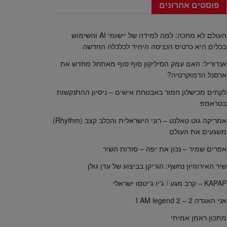
פוסטים אחרונים
העולם לא מחכה: למה למידה של יישומי AI והשימוש
בכלים היא כרטיס הכניסה היחיד לכלכלה החדשה
אנדוריל: האם עמק הסיליקון סוף סוף מאתחל מחדש את
ארסנל הדמוקרטיה?
לקחים מכישלון חמור באבטחת אישים – ניסיון ההתנקשות
בטראמפ
אמריקה גוט טאלנט – רוני הישראלית והכלב קצב (Rhythm)
משגעים את העולם
אפרים שמיר – נכון את יפה – סודות השיר
שיר האירווזיון נחשף: הוריקן בביצוע של עדן גולן
KAPAP – קרב מגע / ג'יו ג'יטסו ישראלי
אני האגדה 2 – I AM legend 2
מתכון ראמן אמיתי