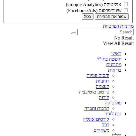
אנליטיקה (Google Analytics)
שיווק/פרסום (Facebook/Ads)
שמור את הבחירה
בטל
מדיניות הפרטיות
No Result
View All Result
ראשי
חופשה בחו"ל
מתכונים
בריאות
יחסים וזוגיות
רוחניות
העצמה
סרטוני מוטיבציה
הורות
פוליטיקה
תרבות וחברה
טכנולוגיה
קורסים אונליין
רכב
משחקים
נדל"ן