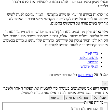
ובעלי ניסיון עשיר בכתיבה. אולם המטרה להעשיר את הידע ולבדר
בלבד!!
אין לראות במידע זה יעוץ או מידע מקצועי – תמיד עליכם לפנות לאיש
מקצוע או לרופא על מנת לקבל ייעוץ מקצועי אישי ופרטני. האתר לא
אחראי בשום צורה על השימוש בתכנים.
גילוי נאות
: חלק מהתכנים נועדו לקידום מוצרים ושירותים וייתכן והאתר
מקבל עליהם עמלות שונות. אולם, נבהיר, שתמיד עומדת מולנו טובתו של
הקורא ולכן תמיד נמליץ על שירותים ומוצרים שלדעתינו עומדים בסטנרט
איכותי וקידומם יכול להוות תרומה לקוראים.
צרו קשר
פרסום באתר
פרטיות
תנאי שימוש
<© 2019
רעשי רקע
כל הזכויות שמורות
×
רעשי רקע
אנו משתמשים בעוגיות כדי להבטיח את תפקוד האתר ולשפר
את חוויית המשתמש. אפשר לבחור אילו סוגי עוגיות להפעיל.
קבל הכל
הסר לא הכרחיות
העדפות
בחירת עוגיות
הכרחיות (נדרשות)