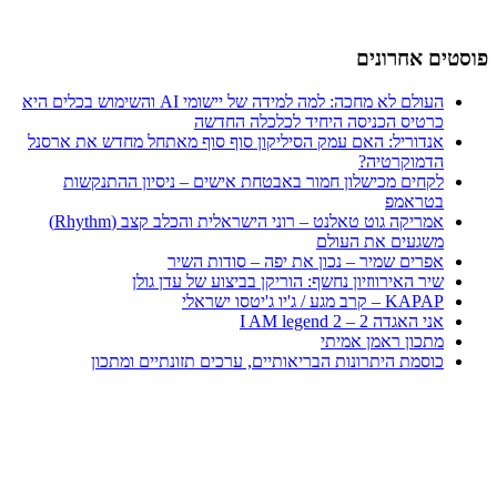
פוסטים אחרונים
העולם לא מחכה: למה למידה של יישומי AI והשימוש בכלים היא
כרטיס הכניסה היחיד לכלכלה החדשה
אנדוריל: האם עמק הסיליקון סוף סוף מאתחל מחדש את ארסנל
הדמוקרטיה?
לקחים מכישלון חמור באבטחת אישים – ניסיון ההתנקשות
בטראמפ
אמריקה גוט טאלנט – רוני הישראלית והכלב קצב (Rhythm)
משגעים את העולם
אפרים שמיר – נכון את יפה – סודות השיר
שיר האירווזיון נחשף: הוריקן בביצוע של עדן גולן
KAPAP – קרב מגע / ג'יו ג'יטסו ישראלי
אני האגדה 2 – I AM legend 2
מתכון ראמן אמיתי
כוסמת היתרונות הבריאותיים, ערכים תזונתיים ומתכון