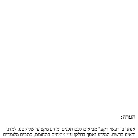
הערה:
אנחנו ב"רעשי רקע" מביאים לכם תכנים ומידע מקצועי שליקטנו, למדנו
וראינו ברשת. המידע נאסף בחלקו ע"י מומחים בתחומם, כתבים מלומדים