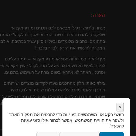
הערה:
אנחנו ב"רעשי רקע" מביאים לכם תכנים ומידע מקצועי
שליקטנו, למדנו וראינו ברשת. המידע נאסף בחלקו ע"י מומח
בתחומם, כתבים מלומדים ובעלי ניסיון עשיר בכתיבה. אולם
המטרה להעשיר את הידע ולבדר בלבד!!
אין לראות במידע זה יעוץ או מידע מקצועי – תמיד עליכם
לפנות לאיש מקצוע או לרופא על מנת לקבל ייעוץ מקצועי איש
ופרטני. האתר לא אחראי בשום צורה על השימוש בתכנים.
גילוי נאות
: חלק מהתכנים נועדו לקידום מוצרים ושירותים
וייתכן והאתר מקבל עליהם עמלות שונות. אולם, נבהיר,
שתמיד עומדת מולנו טובתו של הקורא ולכן תמיד נמליץ על
שירותים ומוצרים שלדעתינו עומדים בסטנרט איכותי וקידומ
×
יכול להוות תרומה לקוראים.
רעשי רקע
אנו משתמשים בעוגיות כדי להבטיח את תפקוד האתר
ולשפר את חוויית המשתמש. אפשר לבחור אילו סוגי עוגיות
להפעיל.