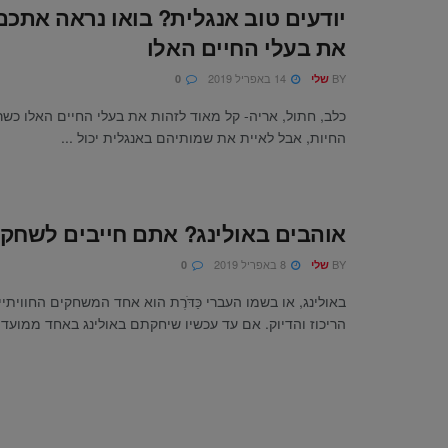
יודעים טוב אנגלית? בואו נראה אתכם
את בעלי החיים האלו
BY
14 באפריל 2019
שלי
0
כלב, חתול, אריה- קל מאוד לזהות את בעלי החיים האלו כשר
החיות, אבל לאיית את שמותיהם באנגלית יכול ...
אוהבים באולינג? אתם חייבים לשחק 
BY
8 באפריל 2019
שלי
0
באולינג, או בשמו העברי כַּדֹּרֶת הוא אחד המשחקים החוויתי
הריכוז והדיוק. אם עד עכשיו שיחקתם באולינג באחד ממועדוני