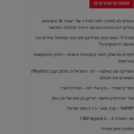
פוסטים אחרונים
העולם לא מחכה: למה למידה של יישומי AI והשימוש
בכלים היא כרטיס הכניסה היחיד לכלכלה החדשה
אנדוריל: האם עמק הסיליקון סוף סוף מאתחל מחדש את
ארסנל הדמוקרטיה?
לקחים מכישלון חמור באבטחת אישים – ניסיון ההתנקשות
בטראמפ
אמריקה גוט טאלנט – רוני הישראלית והכלב קצב (Rhythm)
משגעים את העולם
אפרים שמיר – נכון את יפה – סודות השיר
שיר האירווזיון נחשף: הוריקן בביצוע של עדן גולן
KAPAP – קרב מגע / ג'יו ג'יטסו ישראלי
אני האגדה 2 – I AM legend 2
מתכון ראמן אמיתי