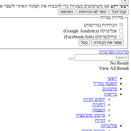
×
רעשי רקע
אנו משתמשים בעוגיות כדי להבטיח את תפקוד האתר ולשפר את ח
קבל הכל
הסר לא הכרחיות
העדפות
בחירת עוגיות
הכרחיות (נדרשות)
אנליטיקה (Google Analytics)
שיווק/פרסום (Facebook/Ads)
שמור את הבחירה
בטל
מדיניות הפרטיות
No Result
View All Result
ראשי
חופשה בחו"ל
מתכונים
בריאות
יחסים וזוגיות
רוחניות
העצמה
סרטוני מוטיבציה
הורות
פוליטיקה
תרבות וחברה