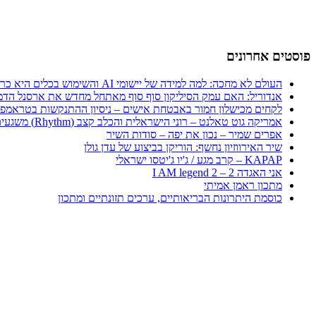
פוסטים אחרונים
העולם לא מחכה: למה למידה של יישומי AI והשימוש בכלים היא כרטיס הכניסה היחיד לכלכלה החדשה
אנדוריל: האם עמק הסיליקון סוף סוף מאתחל מחדש את ארסנל הדמ
לקחים מכישלון חמור באבטחת אישים – ניסיון ההתנקשות בטראמפ
אמריקה גוט טאלנט – רוני הישראלית והכלב קצב (Rhythm) משגעים את העולם
אפרים שמיר – נכון את יפה – סודות השיר
שיר האירווזיון נחשף: הוריקן בביצוע של עדן גולן
KAPAP – קרב מגע / ג'יו ג'יטסו ישראלי
אני האגדה 2 – I AM legend 2
מתכון ראמן אמיתי
כוסמת היתרונות הבריאותיים, ערכים תזונתיים ומתכון