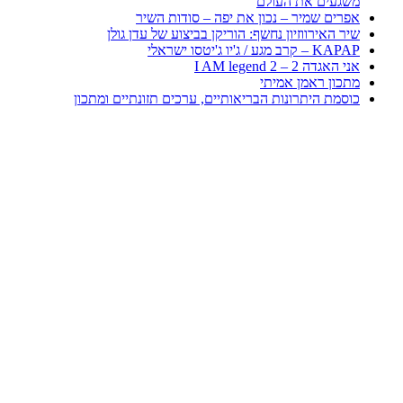
משגעים את העולם
אפרים שמיר – נכון את יפה – סודות השיר
שיר האירווזיון נחשף: הוריקן בביצוע של עדן גולן
KAPAP – קרב מגע / ג'יו ג'יטסו ישראלי
אני האגדה 2 – I AM legend 2
מתכון ראמן אמיתי
כוסמת היתרונות הבריאותיים, ערכים תזונתיים ומתכון