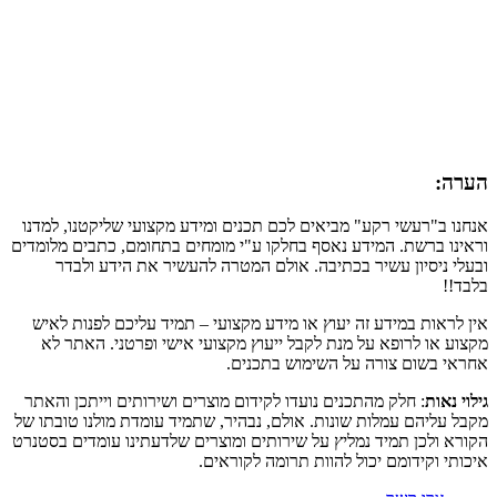
הערה:
אנחנו ב"רעשי רקע" מביאים לכם תכנים ומידע מקצועי שליקטנו, למדנו
וראינו ברשת. המידע נאסף בחלקו ע"י מומחים בתחומם, כתבים מלומדים
ובעלי ניסיון עשיר בכתיבה. אולם המטרה להעשיר את הידע ולבדר
בלבד!!
אין לראות במידע זה יעוץ או מידע מקצועי – תמיד עליכם לפנות לאיש
מקצוע או לרופא על מנת לקבל ייעוץ מקצועי אישי ופרטני. האתר לא
אחראי בשום צורה על השימוש בתכנים.
גילוי נאות
: חלק מהתכנים נועדו לקידום מוצרים ושירותים וייתכן והאתר
מקבל עליהם עמלות שונות. אולם, נבהיר, שתמיד עומדת מולנו טובתו של
הקורא ולכן תמיד נמליץ על שירותים ומוצרים שלדעתינו עומדים בסטנרט
איכותי וקידומם יכול להוות תרומה לקוראים.