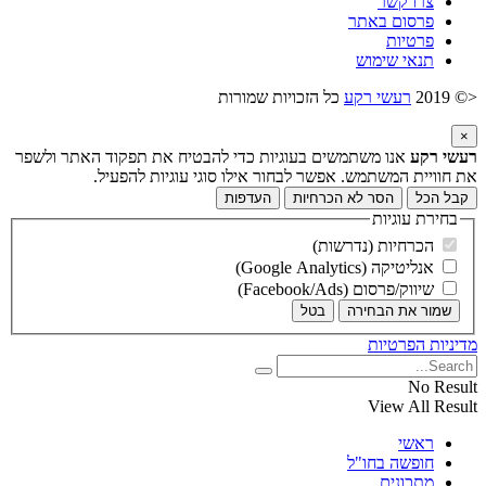
צרו קשר
פרסום באתר
פרטיות
תנאי שימוש
<© 2019
רעשי רקע
כל הזכויות שמורות
×
רעשי רקע
אנו משתמשים בעוגיות כדי להבטיח את תפקוד האתר ולשפר
את חוויית המשתמש. אפשר לבחור אילו סוגי עוגיות להפעיל.
קבל הכל
הסר לא הכרחיות
העדפות
בחירת עוגיות
הכרחיות (נדרשות)
אנליטיקה (Google Analytics)
שיווק/פרסום (Facebook/Ads)
שמור את הבחירה
בטל
מדיניות הפרטיות
No Result
View All Result
ראשי
חופשה בחו"ל
מתכונים