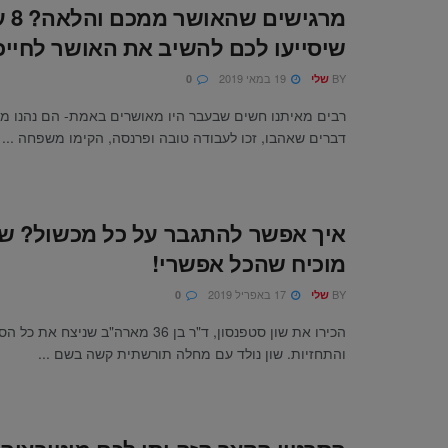
מרגישים
שיסייעו לכם להשיב את האושר לחייכ
BY
19 במאי 2019
שלי
0
רבים מאיתנו חשים שבעבר היו מאושרים באמת- הם נהנו מ
דברים שאהבו, זכו לעבודה טובה ופרנסה, הקימו משפחה ...
איך אפשר להתגבר על כל מכשול? שון
מוכיח שהכל אפשרי!
BY
17 באפריל 2019
שלי
0
הכירו את שון סטפנסון, ד"ר בן 36 מארה"ב שניצ
והתחזיות. שון נולד עם מחלה תורשתית קשה בשם ...