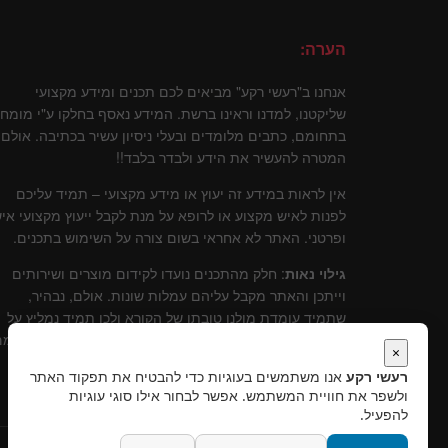
הערה:
אנחנו ב"רעשי רקע" מביאים לכם תכנים ומידע מקצועי
שליקטנו, למדנו וראינו ברשת. המידע נאסף בחלקו ע"י מומח
בתחומם, כתבים מלומדים ובעלי ניסיון עשיר בכתיבה. אולם
המטרה להעשיר את הידע ולבדר בלבד!!
אין לראות במידע זה יעוץ או מידע מקצועי – תמיד עליכם
לפנות לאיש מקצוע או לרופא על מנת לקבל ייעוץ מקצועי איש
ופרטני. האתר לא אחראי בשום צורה על השימוש בתכנים.
גילוי נאות
: חלק מהתכנים נועדו לקידום מוצרים ושירותים
וייתכן והאתר מקבל עליהם עמלות שונות. אולם, נבהיר,
שתמיד עומדת מולנו טובתו של הקורא ולכן תמיד נמליץ על
שירותים ומוצרים שלדעתינו עומדים בסטנרט איכותי וקידומ
×
יכול להוות תרומה לקוראים.
רעשי רקע
אנו משתמשים בעוגיות כדי להבטיח את תפקוד האתר
ולשפר את חוויית המשתמש. אפשר לבחור אילו סוגי עוגיות
להפעיל.