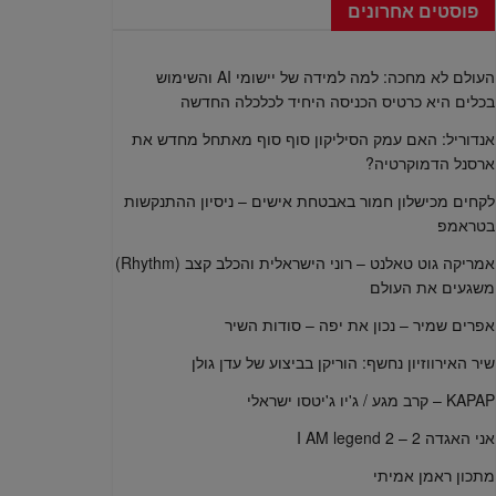
פוסטים אחרונים
העולם לא מחכה: למה למידה של יישומי AI והשימוש
בכלים היא כרטיס הכניסה היחיד לכלכלה החדשה
אנדוריל: האם עמק הסיליקון סוף סוף מאתחל מחדש את
ארסנל הדמוקרטיה?
לקחים מכישלון חמור באבטחת אישים – ניסיון ההתנקשות
בטראמפ
אמריקה גוט טאלנט – רוני הישראלית והכלב קצב (Rhythm)
משגעים את העולם
אפרים שמיר – נכון את יפה – סודות השיר
שיר האירווזיון נחשף: הוריקן בביצוע של עדן גולן
KAPAP – קרב מגע / ג'יו ג'יטסו ישראלי
אני האגדה 2 – I AM legend 2
מתכון ראמן אמיתי