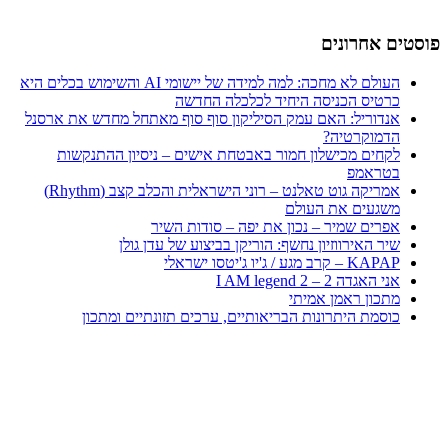
פוסטים אחרונים
העולם לא מחכה: למה למידה של יישומי AI והשימוש בכלים היא
כרטיס הכניסה היחיד לכלכלה החדשה
אנדוריל: האם עמק הסיליקון סוף סוף מאתחל מחדש את ארסנל
הדמוקרטיה?
לקחים מכישלון חמור באבטחת אישים – ניסיון ההתנקשות
בטראמפ
אמריקה גוט טאלנט – רוני הישראלית והכלב קצב (Rhythm)
משגעים את העולם
אפרים שמיר – נכון את יפה – סודות השיר
שיר האירווזיון נחשף: הוריקן בביצוע של עדן גולן
KAPAP – קרב מגע / ג'יו ג'יטסו ישראלי
אני האגדה 2 – I AM legend 2
מתכון ראמן אמיתי
כוסמת היתרונות הבריאותיים, ערכים תזונתיים ומתכון