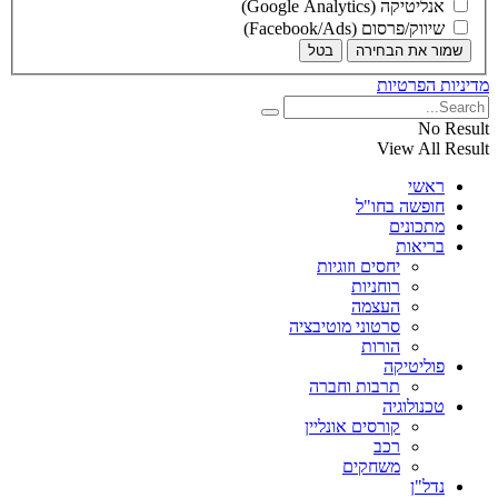
אנליטיקה (Google Analytics)
שיווק/פרסום (Facebook/Ads)
שמור את הבחירה
בטל
מדיניות הפרטיות
No Result
View All Result
ראשי
חופשה בחו"ל
מתכונים
בריאות
יחסים וזוגיות
רוחניות
העצמה
סרטוני מוטיבציה
הורות
פוליטיקה
תרבות וחברה
טכנולוגיה
קורסים אונליין
רכב
משחקים
נדל"ן