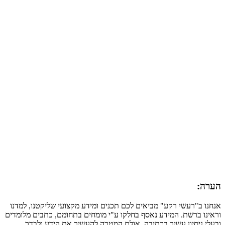
הערה:
אנחנו ב"רעשי רקע" מביאים לכם תכנים ומידע מקצועי שליקטנו, למדנו
וראינו ברשת. המידע נאסף בחלקו ע"י מומחים בתחומם, כתבים מלומדים
ובעלי ניסיון עשיר בכתיבה. אולם המטרה להעשיר את הידע ולבדר