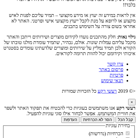
בלבד!!
אין לראות במידע זה יעוץ או מידע מקצועי – תמיד עליכם לפנות לאיש
מקצוע או לרופא על מנת לקבל ייעוץ מקצועי אישי ופרטני. האתר לא
אחראי בשום צורה על השימוש בתכנים.
גילוי נאות
: חלק מהתכנים נועדו לקידום מוצרים ושירותים וייתכן והאתר
מקבל עליהם עמלות שונות. אולם, נבהיר, שתמיד עומדת מולנו טובתו של
הקורא ולכן תמיד נמליץ על שירותים ומוצרים שלדעתינו עומדים בסטנרט
איכותי וקידומם יכול להוות תרומה לקוראים.
צרו קשר
פרסום באתר
פרטיות
תנאי שימוש
<© 2019
רעשי רקע
כל הזכויות שמורות
×
רעשי רקע
אנו משתמשים בעוגיות כדי להבטיח את תפקוד האתר ולשפר
את חוויית המשתמש. אפשר לבחור אילו סוגי עוגיות להפעיל.
קבל הכל
הסר לא הכרחיות
העדפות
בחירת עוגיות
הכרחיות (נדרשות)