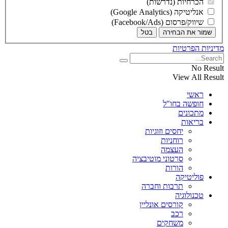
הכרחיות (נדרשות)
אנליטיקה (Google Analytics)
שיווק/פרסום (Facebook/Ads)
שמור את הבחירה
בטל
מדיניות הפרטיות
No Result
View All Result
ראשי
חופשה בחו"ל
מתכונים
בריאות
יחסים וזוגיות
רוחניות
העצמה
סרטוני מוטיבציה
הורות
פוליטיקה
תרבות וחברה
טכנולוגיה
קורסים אונליין
רכב
משחקים