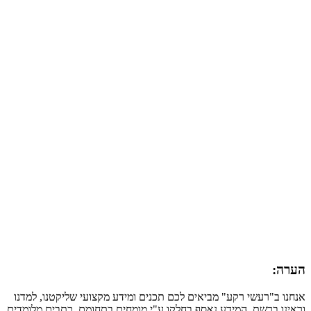
הערה:
אנחנו ב"רעשי רקע" מביאים לכם תכנים ומידע מקצועי שליקטנו, למדנו
וראינו ברשת. המידע נאסף בחלקו ע"י מומחים בתחומם, כתבים מלומדים