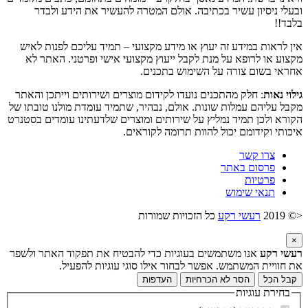
ובעלי ניסיון עשיר בכתיבה. אולם המטרה להעשיר את הידע ולבדר
בלבד!!
אין לראות במידע זה יעוץ או מידע מקצועי – תמיד עליכם לפנות לאיש
מקצוע או לרופא על מנת לקבל ייעוץ מקצועי אישי ופרטני. האתר לא
אחראי בשום צורה על השימוש בתכנים.
גילוי נאות
: חלק מהתכנים נועדו לקידום מוצרים ושירותים וייתכן והאתר
מקבל עליהם עמלות שונות. אולם, נבהיר, שתמיד עומדת מולנו טובתו של
הקורא ולכן תמיד נמליץ על שירותים ומוצרים שלדעתינו עומדים בסטנרט
איכותי וקידומם יכול להוות תרומה לקוראים.
צרו קשר
פרסום באתר
פרטיות
תנאי שימוש
<© 2019
רעשי רקע
כל הזכויות שמורות
×
רעשי רקע
אנו משתמשים בעוגיות כדי להבטיח את תפקוד האתר ולשפר
את חוויית המשתמש. אפשר לבחור אילו סוגי עוגיות להפעיל.
קבל הכל
הסר לא הכרחיות
העדפות
בחירת עוגיות