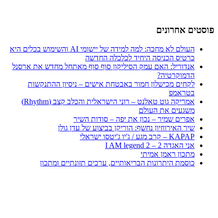
פוסטים אחרונים
העולם לא מחכה: למה למידה של יישומי AI והשימוש בכלים היא
כרטיס הכניסה היחיד לכלכלה החדשה
אנדוריל: האם עמק הסיליקון סוף סוף מאתחל מחדש את ארסנל
הדמוקרטיה?
לקחים מכישלון חמור באבטחת אישים – ניסיון ההתנקשות
בטראמפ
אמריקה גוט טאלנט – רוני הישראלית והכלב קצב (Rhythm)
משגעים את העולם
אפרים שמיר – נכון את יפה – סודות השיר
שיר האירווזיון נחשף: הוריקן בביצוע של עדן גולן
KAPAP – קרב מגע / ג'יו ג'יטסו ישראלי
אני האגדה 2 – I AM legend 2
מתכון ראמן אמיתי
כוסמת היתרונות הבריאותיים, ערכים תזונתיים ומתכון