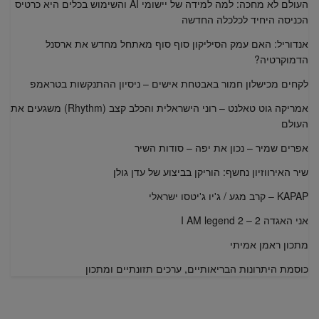
העולם לא מחכה: למה למידה של יישומי AI והשימוש בכלים היא כרטיס
הכניסה היחיד לכלכלה החדשה
אנדוריל: האם עמק הסיליקון סוף סוף מאתחל מחדש את ארסנל
הדמוקרטיה?
לקחים מכישלון חמור באבטחת אישים – ניסיון ההתנקשות בטראמפ
אמריקה גוט טאלנט – רוני הישראלית והכלב קצב (Rhythm) משגעים את
העולם
אפרים שמיר – נכון את יפה – סודות השיר
שיר האירווזיון נחשף: הוריקן בביצוע של עדן גולן
KAPAP – קרב מגע / ג'יו ג'יטסו ישראלי
אני האגדה 2 – I AM legend 2
מתכון ראמן אמיתי
כוסמת היתרונות הבריאותיים, ערכים תזונתיים ומתכון