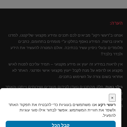
הערה:
אנחנו ב"רעשי רקע" מביאים לכם תכנים ומידע מקצועי שליקטנו, למדנו
וראינו ברשת. המידע נאסף בחלקו ע"י מומחים בתחומם, כתבים
מלומדים ובעלי ניסיון עשיר בכתיבה. אולם המטרה להעשיר את הידע
ולבדר בלבד!!
אין לראות במידע זה יעוץ או מידע מקצועי – תמיד עליכם לפנות לאיש
מקצוע או לרופא על מנת לקבל ייעוץ מקצועי אישי ופרטני. האתר לא
אחראי בשום צורה על השימוש בתכנים.
גילוי נאות
: חלק מהתכנים נועדו לקידום מוצרים ושירותים וייתכן והאתר
מקבל עליהם עמלות שונות. אולם, נבהיר, שתמיד עומדת מולנו טובתו
×
של הקורא ולכן תמיד נמליץ על שירותים ומוצרים שלדעתינו עומדים
רעשי רקע
אנו משתמשים בעוגיות כדי להבטיח את תפקוד האתר
בסטנרט איכותי וקידומם יכול להוות תרומה לקוראים.
ולשפר את חוויית המשתמש. אפשר לבחור אילו סוגי עוגיות
להפעיל.
קבל הכל