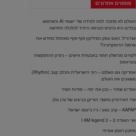
פוסטים אחרונים
העולם לא מחכה: למה למידה של יישומי AI והשימוש
בכלים היא כרטיס הכניסה היחיד לכלכלה החדשה
אנדוריל: האם עמק הסיליקון סוף סוף מאתחל מחדש את
ארסנל הדמוקרטיה?
לקחים מכישלון חמור באבטחת אישים – ניסיון ההתנקשות
בטראמפ
אמריקה גוט טאלנט – רוני הישראלית והכלב קצב (Rhythm)
משגעים את העולם
אפרים שמיר – נכון את יפה – סודות השיר
שיר האירווזיון נחשף: הוריקן בביצוע של עדן גולן
KAPAP – קרב מגע / ג'יו ג'יטסו ישראלי
אני האגדה 2 – I AM legend 2
מתכון ראמן אמיתי