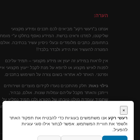
הערה:
אנחנו ב"רעשי רקע" מביאים לכם תכנים ומידע מקצועי
שליקטנו, למדנו וראינו ברשת. המידע נאסף בחלקו ע"י מומח
בתחומם, כתבים מלומדים ובעלי ניסיון עשיר בכתיבה. אולם
המטרה להעשיר את הידע ולבדר בלבד!!
אין לראות במידע זה יעוץ או מידע מקצועי – תמיד עליכם
לפנות לאיש מקצוע או לרופא על מנת לקבל ייעוץ מקצועי איש
ופרטני. האתר לא אחראי בשום צורה על השימוש בתכנים.
גילוי נאות
: חלק מהתכנים נועדו לקידום מוצרים ושירותים
וייתכן והאתר מקבל עליהם עמלות שונות. אולם, נבהיר,
שתמיד עומדת מולנו טובתו של הקורא ולכן תמיד נמליץ על
שירותים ומוצרים שלדעתינו עומדים בסטנרט איכותי וקידומ
×
יכול להוות תרומה לקוראים.
רעשי רקע
אנו משתמשים בעוגיות כדי להבטיח את תפקוד האתר
ולשפר את חוויית המשתמש. אפשר לבחור אילו סוגי עוגיות
להפעיל.