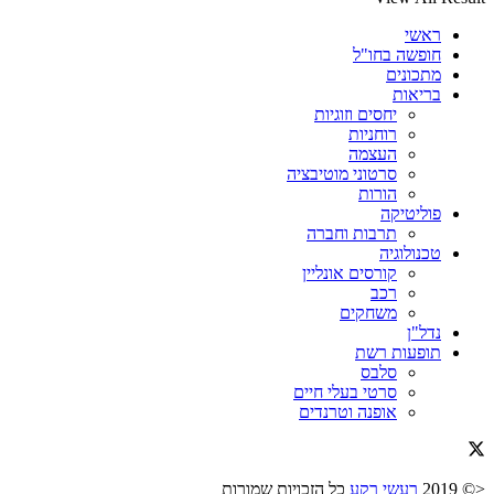
ראשי
חופשה בחו"ל
מתכונים
בריאות
יחסים וזוגיות
רוחניות
העצמה
סרטוני מוטיבציה
הורות
פוליטיקה
תרבות וחברה
טכנולוגיה
קורסים אונליין
רכב
משחקים
נדל"ן
תופעות רשת
סלבס
סרטי בעלי חיים
אופנה וטרנדים
<© 2019
רעשי רקע
כל הזכויות שמורות