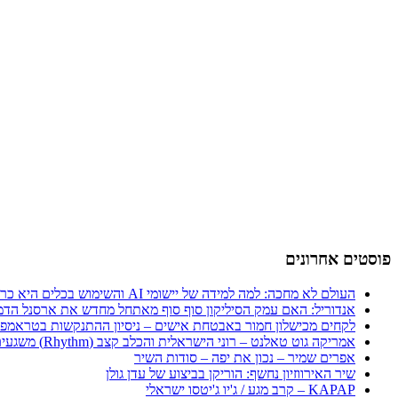
פוסטים אחרונים
העולם לא מחכה: למה למידה של יישומי AI והשימוש בכלים היא כרטיס הכניסה היחיד לכלכלה החדשה
אנדוריל: האם עמק הסיליקון סוף סוף מאתחל מחדש את ארסנל הדמ
לקחים מכישלון חמור באבטחת אישים – ניסיון ההתנקשות בטראמפ
אמריקה גוט טאלנט – רוני הישראלית והכלב קצב (Rhythm) משגעים את העולם
אפרים שמיר – נכון את יפה – סודות השיר
שיר האירווזיון נחשף: הוריקן בביצוע של עדן גולן
KAPAP – קרב מגע / ג'יו ג'יטסו ישראלי