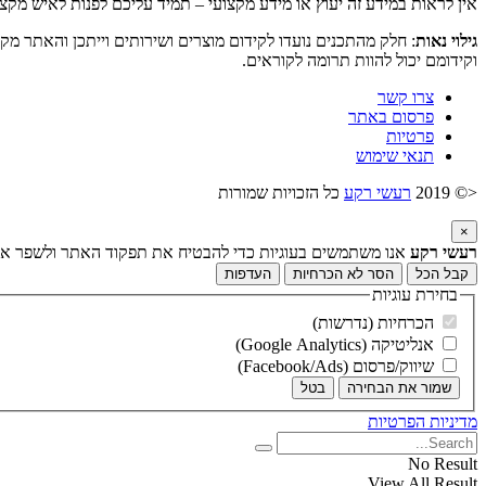
אין לראות במידע זה יעוץ או מידע מקצועי – תמיד עליכם לפנות לאיש מקצ
גילוי נאות
: חלק מהתכנים נועדו לקידום מוצרים ושירותים וייתכן והאתר מק
וקידומם יכול להוות תרומה לקוראים.
צרו קשר
פרסום באתר
פרטיות
תנאי שימוש
<© 2019
רעשי רקע
כל הזכויות שמורות
×
רעשי רקע
אנו משתמשים בעוגיות כדי להבטיח את תפקוד האתר ולשפר את ח
קבל הכל
הסר לא הכרחיות
העדפות
בחירת עוגיות
הכרחיות (נדרשות)
אנליטיקה (Google Analytics)
שיווק/פרסום (Facebook/Ads)
שמור את הבחירה
בטל
מדיניות הפרטיות
No Result
View All Result