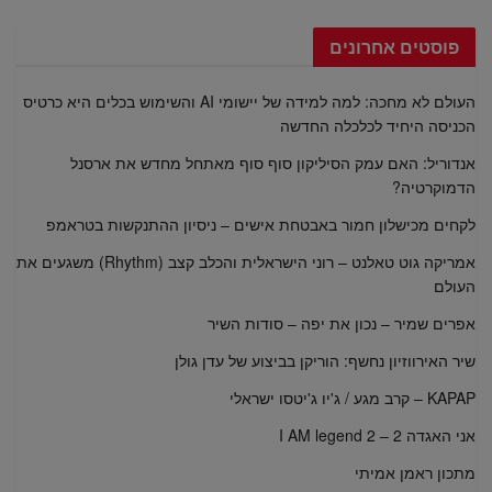
פוסטים אחרונים
העולם לא מחכה: למה למידה של יישומי AI והשימוש בכלים היא כרטיס
הכניסה היחיד לכלכלה החדשה
אנדוריל: האם עמק הסיליקון סוף סוף מאתחל מחדש את ארסנל
הדמוקרטיה?
לקחים מכישלון חמור באבטחת אישים – ניסיון ההתנקשות בטראמפ
אמריקה גוט טאלנט – רוני הישראלית והכלב קצב (Rhythm) משגעים את
העולם
אפרים שמיר – נכון את יפה – סודות השיר
שיר האירווזיון נחשף: הוריקן בביצוע של עדן גולן
KAPAP – קרב מגע / ג'יו ג'יטסו ישראלי
אני האגדה 2 – I AM legend 2
מתכון ראמן אמיתי