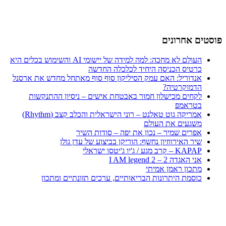
פוסטים אחרונים
העולם לא מחכה: למה למידה של יישומי AI והשימוש בכלים היא
כרטיס הכניסה היחיד לכלכלה החדשה
אנדוריל: האם עמק הסיליקון סוף סוף מאתחל מחדש את ארסנל
הדמוקרטיה?
לקחים מכישלון חמור באבטחת אישים – ניסיון ההתנקשות
בטראמפ
אמריקה גוט טאלנט – רוני הישראלית והכלב קצב (Rhythm)
משגעים את העולם
אפרים שמיר – נכון את יפה – סודות השיר
שיר האירווזיון נחשף: הוריקן בביצוע של עדן גולן
KAPAP – קרב מגע / ג'יו ג'יטסו ישראלי
אני האגדה 2 – I AM legend 2
מתכון ראמן אמיתי
כוסמת היתרונות הבריאותיים, ערכים תזונתיים ומתכון