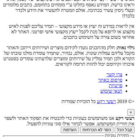
וראינו ברשת. המידע נאסף בחלקו ע"י מומחים בתחומם, כתבים מלומדים
ובעלי ניסיון עשיר בכתיבה. אולם המטרה להעשיר את הידע ולבדר
בלבד!!
אין לראות במידע זה יעוץ או מידע מקצועי – תמיד עליכם לפנות לאיש
מקצוע או לרופא על מנת לקבל ייעוץ מקצועי אישי ופרטני. האתר לא
אחראי בשום צורה על השימוש בתכנים.
גילוי נאות
: חלק מהתכנים נועדו לקידום מוצרים ושירותים וייתכן והאתר
מקבל עליהם עמלות שונות. אולם, נבהיר, שתמיד עומדת מולנו טובתו של
הקורא ולכן תמיד נמליץ על שירותים ומוצרים שלדעתינו עומדים בסטנרט
איכותי וקידומם יכול להוות תרומה לקוראים.
צרו קשר
פרסום באתר
פרטיות
תנאי שימוש
<© 2019
רעשי רקע
כל הזכויות שמורות
×
רעשי רקע
אנו משתמשים בעוגיות כדי להבטיח את תפקוד האתר ולשפר
את חוויית המשתמש. אפשר לבחור אילו סוגי עוגיות להפעיל.
קבל הכל
הסר לא הכרחיות
העדפות
בחירת עוגיות