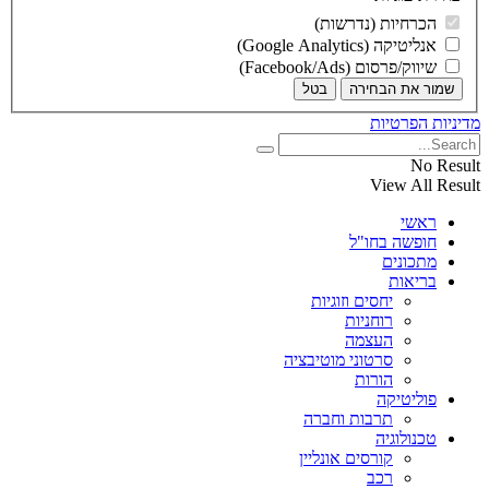
הכרחיות (נדרשות)
אנליטיקה (Google Analytics)
שיווק/פרסום (Facebook/Ads)
שמור את הבחירה
בטל
מדיניות הפרטיות
No Result
View All Result
ראשי
חופשה בחו"ל
מתכונים
בריאות
יחסים וזוגיות
רוחניות
העצמה
סרטוני מוטיבציה
הורות
פוליטיקה
תרבות וחברה
טכנולוגיה
קורסים אונליין
רכב