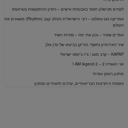
לקחים מכישלון חמור באבטחת אישים – ניסיון ההתנקשות בטראמפ
אמריקה גוט טאלנט – רוני הישראלית והכלב קצב (Rhythm) משגעים את
העולם
אפרים שמיר – נכון את יפה – סודות השיר
שיר האירווזיון נחשף: הוריקן בביצוע של עדן גולן
KAPAP – קרב מגע / ג'יו ג'יטסו ישראלי
אני האגדה 2 – I AM legend 2
מתכון ראמן אמיתי
כוסמת היתרונות הבריאותיים, ערכים תזונתיים ומתכון