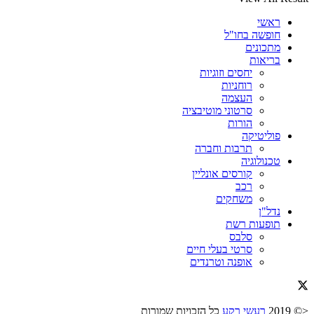
ראשי
חופשה בחו"ל
מתכונים
בריאות
יחסים וזוגיות
רוחניות
העצמה
סרטוני מוטיבציה
הורות
פוליטיקה
תרבות וחברה
טכנולוגיה
קורסים אונליין
רכב
משחקים
נדל"ן
תופעות רשת
סלבס
סרטי בעלי חיים
אופנה וטרנדים
<© 2019
רעשי רקע
כל הזכויות שמורות