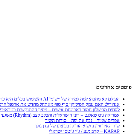
פוסטים אחרונים
העולם לא מחכה: למה למידה של יישומי AI והשימוש בכלים היא כרטיס הכניסה היחיד לכלכלה החדשה
אנדוריל: האם עמק הסיליקון סוף סוף מאתחל מחדש את ארסנל הדמ
לקחים מכישלון חמור באבטחת אישים – ניסיון ההתנקשות בטראמפ
אמריקה גוט טאלנט – רוני הישראלית והכלב קצב (Rhythm) משגעים את העולם
אפרים שמיר – נכון את יפה – סודות השיר
שיר האירווזיון נחשף: הוריקן בביצוע של עדן גולן
KAPAP – קרב מגע / ג'יו ג'יטסו ישראלי