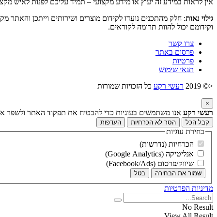
אין לראות במידע זה יעוץ או מידע מקצועי – תמיד עליכם לפנות לאיש מקצ
גילוי נאות
: חלק מהתכנים נועדו לקידום מוצרים ושירותים וייתכן והאתר מק
וקידומם יכול להוות תרומה לקוראים.
צרו קשר
פרסום באתר
פרטיות
תנאי שימוש
<© 2019
רעשי רקע
כל הזכויות שמורות
×
רעשי רקע
אנו משתמשים בעוגיות כדי להבטיח את תפקוד האתר ולשפר את ח
קבל הכל
הסר לא הכרחיות
העדפות
בחירת עוגיות
הכרחיות (נדרשות)
אנליטיקה (Google Analytics)
שיווק/פרסום (Facebook/Ads)
שמור את הבחירה
בטל
מדיניות הפרטיות
No Result
View All Result