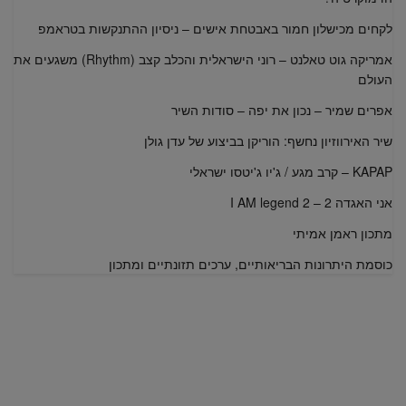
לקחים מכישלון חמור באבטחת אישים – ניסיון ההתנקשות בטראמפ
אמריקה גוט טאלנט – רוני הישראלית והכלב קצב (Rhythm) משגעים את
העולם
אפרים שמיר – נכון את יפה – סודות השיר
שיר האירווזיון נחשף: הוריקן בביצוע של עדן גולן
KAPAP – קרב מגע / ג'יו ג'יטסו ישראלי
אני האגדה 2 – I AM legend 2
מתכון ראמן אמיתי
כוסמת היתרונות הבריאותיים, ערכים תזונתיים ומתכון