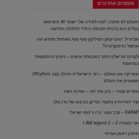
פוסטים אחרונים
העולם לא מחכה: למה למידה של יישומי AI והשימוש
בכלים היא כרטיס הכניסה היחיד לכלכלה החדשה
אנדוריל: האם עמק הסיליקון סוף סוף מאתחל מחדש את
ארסנל הדמוקרטיה?
לקחים מכישלון חמור באבטחת אישים – ניסיון ההתנקשות
בטראמפ
אמריקה גוט טאלנט – רוני הישראלית והכלב קצב (Rhythm)
משגעים את העולם
אפרים שמיר – נכון את יפה – סודות השיר
שיר האירווזיון נחשף: הוריקן בביצוע של עדן גולן
KAPAP – קרב מגע / ג'יו ג'יטסו ישראלי
אני האגדה 2 – I AM legend 2
מתכון ראמן אמיתי