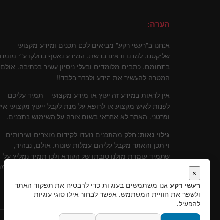
הערה:
אנחנו ב"רעשי רקע" מביאים לכם תכנים ומידע מקצועי
שליקטנו, למדנו וראינו ברשת. המידע נאסף בחלקו ע"י מומח
בתחומם, כתבים מלומדים ובעלי ניסיון עשיר בכתיבה. אולם
המטרה להעשיר את הידע ולבדר בלבד!!
אין לראות במידע זה יעוץ או מידע מקצועי – תמיד עליכם
לפנות לאיש מקצוע או לרופא על מנת לקבל ייעוץ מקצועי איש
ופרטני. האתר לא אחראי בשום צורה על השימוש בתכנים.
גילוי נאות
: חלק מהתכנים נועדו לקידום מוצרים ושירותים
וייתכן והאתר מקבל עליהם עמלות שונות. אולם, נבהיר,
שתמיד עומדת מולנו טובתו של הקורא ולכן תמיד נמליץ על
שירותים ומוצרים שלדעתינו עומדים בסטנרט איכותי וקידומ
×
יכול להוות תרומה לקוראים.
רעשי רקע
אנו משתמשים בעוגיות כדי להבטיח את תפקוד האתר
ולשפר את חוויית המשתמש. אפשר לבחור אילו סוגי עוגיות
להפעיל.