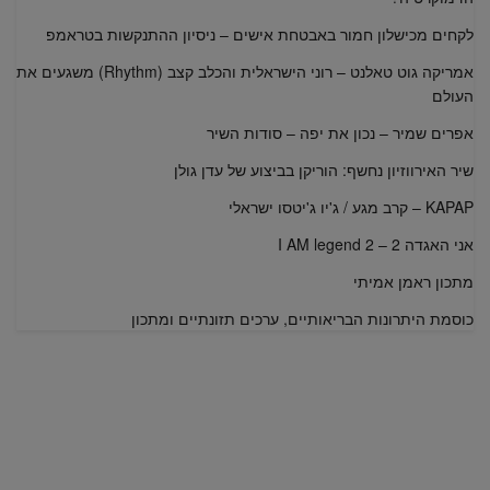
לקחים מכישלון חמור באבטחת אישים – ניסיון ההתנקשות בטראמפ
אמריקה גוט טאלנט – רוני הישראלית והכלב קצב (Rhythm) משגעים את
העולם
אפרים שמיר – נכון את יפה – סודות השיר
שיר האירווזיון נחשף: הוריקן בביצוע של עדן גולן
KAPAP – קרב מגע / ג'יו ג'יטסו ישראלי
אני האגדה 2 – I AM legend 2
מתכון ראמן אמיתי
כוסמת היתרונות הבריאותיים, ערכים תזונתיים ומתכון