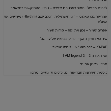
לקחים מכישלון חמור באבטחת אישים – ניסיון ההתנקשות בטראמפ
אמריקה גוט טאלנט – רוני הישראלית והכלב קצב (Rhythm) משגעים את
העולם
אפרים שמיר – נכון את יפה – סודות השיר
שיר האירווזיון נחשף: הוריקן בביצוע של עדן גולן
KAPAP – קרב מגע / ג'יו ג'יטסו ישראלי
אני האגדה 2 – I AM legend 2
מתכון ראמן אמיתי
כוסמת היתרונות הבריאותיים, ערכים תזונתיים ומתכון