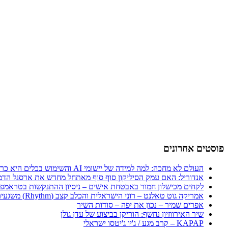
פוסטים אחרונים
העולם לא מחכה: למה למידה של יישומי AI והשימוש בכלים היא כרטיס הכניסה היחיד לכלכלה החדשה
אנדוריל: האם עמק הסיליקון סוף סוף מאתחל מחדש את ארסנל הדמ
לקחים מכישלון חמור באבטחת אישים – ניסיון ההתנקשות בטראמפ
אמריקה גוט טאלנט – רוני הישראלית והכלב קצב (Rhythm) משגעים את העולם
אפרים שמיר – נכון את יפה – סודות השיר
שיר האירווזיון נחשף: הוריקן בביצוע של עדן גולן
KAPAP – קרב מגע / ג'יו ג'יטסו ישראלי