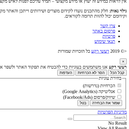
אין לראות במידע זה יעוץ או מידע מקצועי – תמיד עליכם לפנות לאיש מקצ
גילוי נאות
: חלק מהתכנים נועדו לקידום מוצרים ושירותים וייתכן והאתר מק
וקידומם יכול להוות תרומה לקוראים.
צרו קשר
פרסום באתר
פרטיות
תנאי שימוש
<© 2019
רעשי רקע
כל הזכויות שמורות
×
רעשי רקע
אנו משתמשים בעוגיות כדי להבטיח את תפקוד האתר ולשפר את ח
קבל הכל
הסר לא הכרחיות
העדפות
בחירת עוגיות
הכרחיות (נדרשות)
אנליטיקה (Google Analytics)
שיווק/פרסום (Facebook/Ads)
שמור את הבחירה
בטל
מדיניות הפרטיות
No Result
View All Result