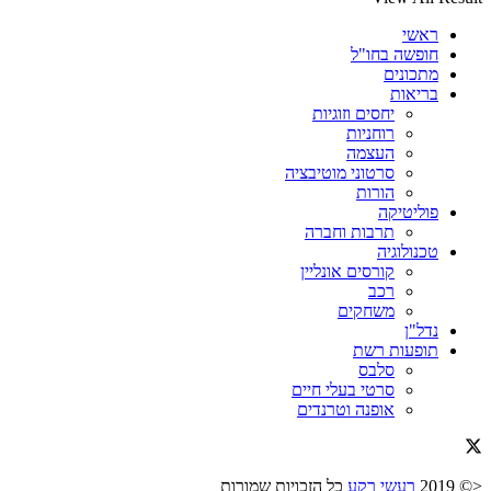
ראשי
חופשה בחו"ל
מתכונים
בריאות
יחסים וזוגיות
רוחניות
העצמה
סרטוני מוטיבציה
הורות
פוליטיקה
תרבות וחברה
טכנולוגיה
קורסים אונליין
רכב
משחקים
נדל"ן
תופעות רשת
סלבס
סרטי בעלי חיים
אופנה וטרנדים
<© 2019
רעשי רקע
כל הזכויות שמורות