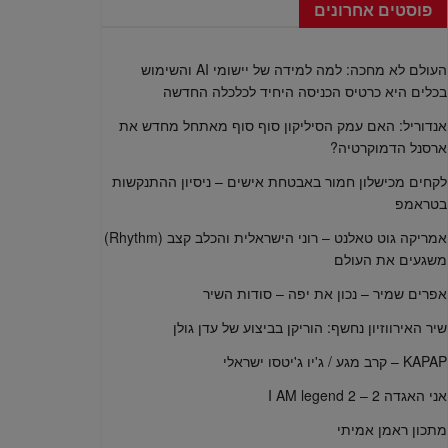
פוסטים אחרונים
העולם לא מחכה: למה למידה של יישומי AI והשימוש
בכלים היא כרטיס הכניסה היחיד לכלכלה החדשה
אנדוריל: האם עמק הסיליקון סוף סוף מאתחל מחדש את
ארסנל הדמוקרטיה?
לקחים מכישלון חמור באבטחת אישים – ניסיון ההתנקשות
בטראמפ
אמריקה גוט טאלנט – רוני הישראלית והכלב קצב (Rhythm)
משגעים את העולם
אפרים שמיר – נכון את יפה – סודות השיר
שיר האירווזיון נחשף: הוריקן בביצוע של עדן גולן
KAPAP – קרב מגע / ג'יו ג'יטסו ישראלי
אני האגדה 2 – I AM legend 2
מתכון ראמן אמיתי