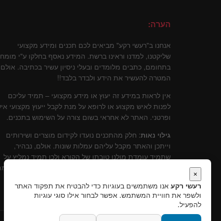
הערה:
אנחנו ב"רעשי רקע" מביאים לכם תכנים ומידע מקצועי
שליקטנו, למדנו וראינו ברשת. המידע נאסף בחלקו ע"י מומח
בתחומם, כתבים מלומדים ובעלי ניסיון עשיר בכתיבה. אולם
המטרה להעשיר את הידע ולבדר בלבד!!
אין לראות במידע זה יעוץ או מידע מקצועי – תמיד עליכם
לפנות לאיש מקצוע או לרופא על מנת לקבל ייעוץ מקצועי איש
ופרטני. האתר לא אחראי בשום צורה על השימוש בתכנים.
גילוי נאות
: חלק מהתכנים נועדו לקידום מוצרים ושירותים
וייתכן והאתר מקבל עליהם עמלות שונות. אולם, נבהיר,
שתמיד עומדת מולנו טובתו של הקורא ולכן תמיד נמליץ על
שירותים ומוצרים שלדעתינו עומדים בסטנרט איכותי וקידומ
×
יכול להוות תרומה לקוראים.
רעשי רקע
אנו משתמשים בעוגיות כדי להבטיח את תפקוד האתר
ולשפר את חוויית המשתמש. אפשר לבחור אילו סוגי עוגיות
להפעיל.