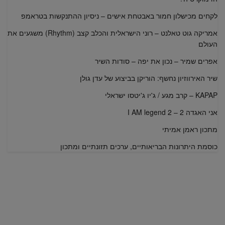
לקחים מכישלון חמור באבטחת אישים – ניסיון ההתנקשות בטראמפ
אמריקה גוט טאלנט – רוני הישראלית והכלב קצב (Rhythm) משגעים את
העולם
אפרים שמיר – נכון את יפה – סודות השיר
שיר האירווזיון נחשף: הוריקן בביצוע של עדן גולן
KAPAP – קרב מגע / ג'יו ג'יטסו ישראלי
אני האגדה 2 – I AM legend 2
מתכון ראמן אמיתי
כוסמת היתרונות הבריאותיים, ערכים תזונתיים ומתכון