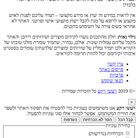
בלבד!!
אין לראות במידע זה יעוץ או מידע מקצועי – תמיד עליכם לפנות לאיש
מקצוע או לרופא על מנת לקבל ייעוץ מקצועי אישי ופרטני. האתר לא
אחראי בשום צורה על השימוש בתכנים.
גילוי נאות
: חלק מהתכנים נועדו לקידום מוצרים ושירותים וייתכן והאתר
מקבל עליהם עמלות שונות. אולם, נבהיר, שתמיד עומדת מולנו טובתו של
הקורא ולכן תמיד נמליץ על שירותים ומוצרים שלדעתינו עומדים בסטנרט
איכותי וקידומם יכול להוות תרומה לקוראים.
צרו קשר
פרסום באתר
פרטיות
תנאי שימוש
<© 2019
רעשי רקע
כל הזכויות שמורות
×
רעשי רקע
אנו משתמשים בעוגיות כדי להבטיח את תפקוד האתר ולשפר
את חוויית המשתמש. אפשר לבחור אילו סוגי עוגיות להפעיל.
קבל הכל
הסר לא הכרחיות
העדפות
בחירת עוגיות
הכרחיות (נדרשות)