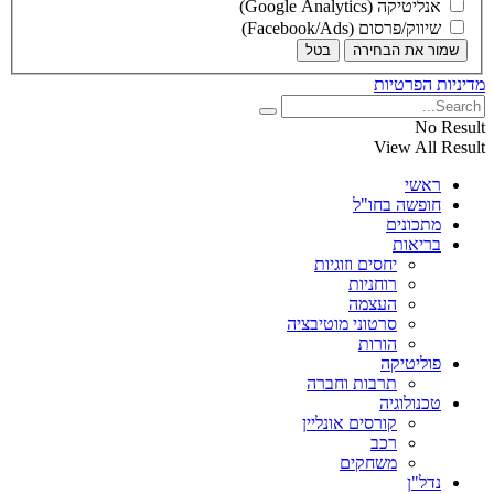
אנליטיקה (Google Analytics)
שיווק/פרסום (Facebook/Ads)
שמור את הבחירה
בטל
מדיניות הפרטיות
No Result
View All Result
ראשי
חופשה בחו"ל
מתכונים
בריאות
יחסים וזוגיות
רוחניות
העצמה
סרטוני מוטיבציה
הורות
פוליטיקה
תרבות וחברה
טכנולוגיה
קורסים אונליין
רכב
משחקים
נדל"ן