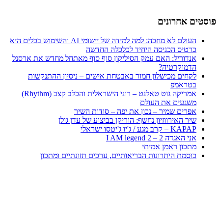
פוסטים אחרונים
העולם לא מחכה: למה למידה של יישומי AI והשימוש בכלים היא
כרטיס הכניסה היחיד לכלכלה החדשה
אנדוריל: האם עמק הסיליקון סוף סוף מאתחל מחדש את ארסנל
הדמוקרטיה?
לקחים מכישלון חמור באבטחת אישים – ניסיון ההתנקשות
בטראמפ
אמריקה גוט טאלנט – רוני הישראלית והכלב קצב (Rhythm)
משגעים את העולם
אפרים שמיר – נכון את יפה – סודות השיר
שיר האירווזיון נחשף: הוריקן בביצוע של עדן גולן
KAPAP – קרב מגע / ג'יו ג'יטסו ישראלי
אני האגדה 2 – I AM legend 2
מתכון ראמן אמיתי
כוסמת היתרונות הבריאותיים, ערכים תזונתיים ומתכון