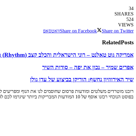
34
SHARES
524
VIEWS
Share on Twitter
Share on Facebook
וואטסאפ
Related
Posts
אמריקה גוט טאלנט – רוני הישראלית והכלב קצב (Rhythm) משגעים את העולם
אפרים שמיר – נכון את יפה – סודות השיר
שיר האירווזיון נחשף: הוריקן בביצוע של עדן גולן
רובנו מוטרדים משלטים ומודעות פרסום שחוסמים לנו את הנוף ומפריעים לנו 
בפוסט הנוכחי רכזנו אוסף של 10 המודעות המבריקות ביותר שיגרמו לכם להצטמרר ולהסתכל עליהן לפחות כמה פעמים.