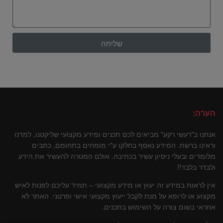
שליחה
הערה:
אנחנו ב"רעשי רקע" מביאים לכם תכנים ומידע מקצועי שליקטנו, למדנו
וראינו ברשת. המידע נאסף בחלקו ע"י מומחים בתחומם, כתבים
מלומדים ובעלי ניסיון עשיר בכתיבה. אולם המטרה להעשיר את הידע
ולבדר בלבד!!
אין לראות במידע זה יעוץ או מידע מקצועי – תמיד עליכם לפנות לאיש
מקצוע או לרופא על מנת לקבל ייעוץ מקצועי אישי ופרטני. האתר לא
אחראי בשום צורה על השימוש בתכנים.