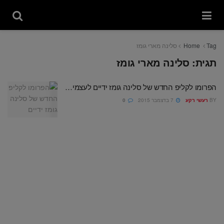
Tag
Home
סלינה מארי גומז
תגית:
סלינה מארי גומז
הפרומו לקליפ החדש של סלינה גומז ידיים לעצמי…
BY
רעשי רקע
7 בדצמבר 2015
0