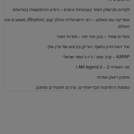
לקחים מכישלון חמור באבטחת אישים – ניסיון ההתנקשות בטראמפ
אמריקה גוט טאלנט – רוני הישראלית והכלב קצב (Rhythm) משגעים את
העולם
אפרים שמיר – נכון את יפה – סודות השיר
שיר האירווזיון נחשף: הוריקן בביצוע של עדן גולן
KAPAP – קרב מגע / ג'יו ג'יטסו ישראלי
אני האגדה 2 – I AM legend 2
מתכון ראמן אמיתי
כוסמת היתרונות הבריאותיים, ערכים תזונתיים ומתכון