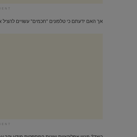
MENT
אך האם ידעתם כי טלפונים "חכמים" עשויים להציל את
MENT
כיצד? מגוון אפליקציות שונות המספקות מידע יקר ע