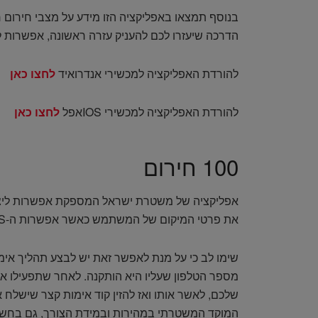
בנוסף תמצאו באפליקציה הזו מידע על מצבי חירום רפו
הדרכה שיעזרו לכם להעניק עזרה ראשונה, אפשרות ל
להורדת האפליקציה למכשירי אנדרואיד
לחצו כאן
להורדת האפליקציה למכשירי IOSאפל
לחצו כאן
100 חירום
אפליקציה של משטרת ישראל המספקת אפשרות ליצור
את פרטי המיקום של המשתמש כאשר אפשרות ה-GPS של המכשיר הנייד מופעלת.
שימו לב כי על מנת לאפשר זאת יש לבצע תהליך אימו
מספר הטלפון שעליו היא הותקנה. לאחר שתפעילו א
שלכם, לאשר אותו ואז להזין קוד אימות קצר שישלח 
המוקד המשטרתי במהירות ובמידת הצורך, גם בחשא